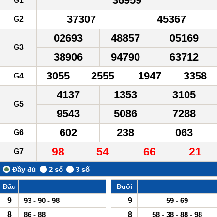
36959
G1
37307
45367
G2
02693
48857
05169
G3
38906
94790
63712
3055
2555
1947
3358
G4
4137
1353
3105
G5
9543
5086
7288
602
238
063
G6
98
54
66
21
G7
Đầu
Đuôi
9
93 - 90 - 98
9
59 - 69
8
86 - 88
8
58 - 38 - 88 - 98