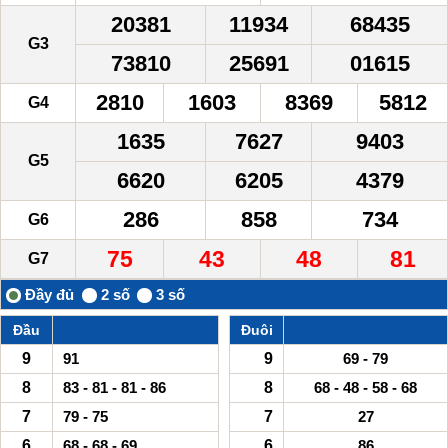
20381
11934
68435
G3
73810
25691
01615
2810
1603
8369
5812
G4
1635
7627
9403
G5
6620
6205
4379
286
858
734
G6
75
43
48
81
G7
Đầu
Đuôi
9
91
9
69 - 79
8
83 - 81 - 81 - 86
8
68 - 48 - 58 - 68
7
79 - 75
7
27
6
68 - 68 - 69
6
86