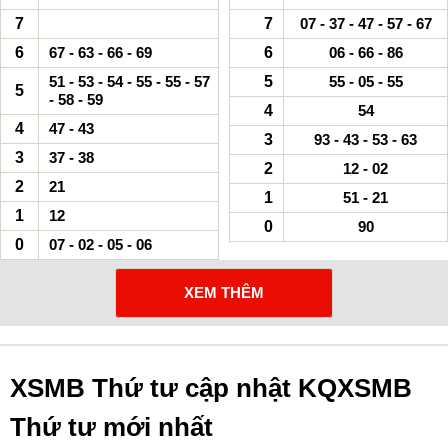
7
7
07 - 37 - 47 - 57 - 67
6
67 - 63 - 66 - 69
6
06 - 66 - 86
51 - 53 - 54 - 55 - 55 - 57
5
55 - 05 - 55
5
- 58 - 59
4
54
4
47 - 43
3
93 - 43 - 53 - 63
3
37 - 38
2
12 - 02
2
21
1
51 - 21
1
12
0
90
0
07 - 02 - 05 - 06
XEM THÊM
XSMB Thứ tư cập nhật KQXSMB
Thứ tư mới nhất