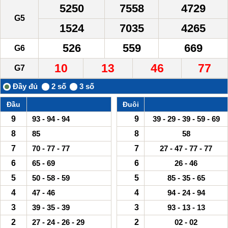
5250
7558
4729
G5
1524
7035
4265
526
559
669
G6
10
13
46
77
G7
Đầu
Đuôi
9
93 - 94 - 94
9
39 - 29 - 39 - 59 - 69
8
85
8
58
7
70 - 77 - 77
7
27 - 47 - 77 - 77
6
65 - 69
6
26 - 46
5
50 - 58 - 59
5
85 - 35 - 65
4
47 - 46
4
94 - 24 - 94
3
39 - 35 - 39
3
93 - 13 - 13
2
27 - 24 - 26 - 29
2
02 - 02