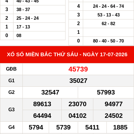
4
40 - 43 - 45
4
24 - 24 - 64 - 74
3
38 - 37
3
53 - 13 - 43
2
25 - 24 - 24
2
62 - 82
1
17 - 13
1
0
08
0
80 - 40 - 50 - 70
XỔ SỐ MIỀN BẮC THỨ SÁU - NGÀY 17-07-2026
45739
GĐB
35027
G1
32547
57993
G2
89613
23070
94977
G3
64494
04102
24502
5794
5739
5411
1885
G4