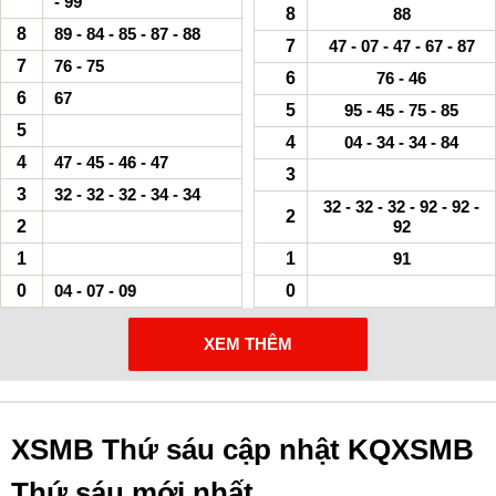
- 99
8
88
8
89 - 84 - 85 - 87 - 88
7
47 - 07 - 47 - 67 - 87
7
76 - 75
6
76 - 46
6
67
5
95 - 45 - 75 - 85
5
4
04 - 34 - 34 - 84
4
47 - 45 - 46 - 47
3
3
32 - 32 - 32 - 34 - 34
32 - 32 - 32 - 92 - 92 -
2
2
92
1
1
91
0
04 - 07 - 09
0
XEM THÊM
XSMB Thứ sáu cập nhật KQXSMB
Thứ sáu mới nhất