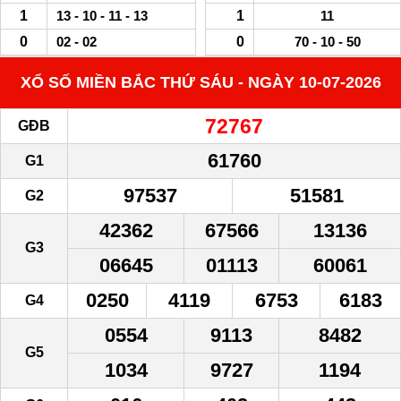
1
13 - 10 - 11 - 13
1
11
0
02 - 02
0
70 - 10 - 50
XỔ SỐ MIỀN BẮC THỨ SÁU - NGÀY 10-07-2026
72767
GĐB
61760
G1
97537
51581
G2
42362
67566
13136
G3
06645
01113
60061
0250
4119
6753
6183
G4
0554
9113
8482
G5
1034
9727
1194