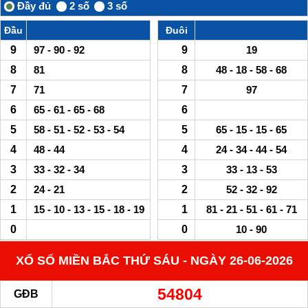
Đầu
Đuôi
9
97 - 90 - 92
9
19
8
81
8
48 - 18 - 58 - 68
7
71
7
97
6
65 - 61 - 65 - 68
6
5
58 - 51 - 52 - 53 - 54
5
65 - 15 - 15 - 65
4
48 - 44
4
24 - 34 - 44 - 54
3
33 - 32 - 34
3
33 - 13 - 53
2
24 - 21
2
52 - 32 - 92
1
15 - 10 - 13 - 15 - 18 - 19
1
81 - 21 - 51 - 61 - 71
0
0
10 - 90
XỔ SỐ MIỀN BẮC THỨ SÁU - NGÀY 26-06-2026
54804
GĐB