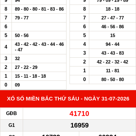
9
94
9
79 - 09 - 29 - 89
8
89 - 80 - 80 - 81 - 83 - 86
8
18 - 18
7
79 - 77
7
27 - 47 - 77
6
6
46 - 56 - 86
5
50 - 56
5
15
43 - 42 - 42 - 43 - 44 - 46
4
94 - 44
4
- 47
3
43 - 43 - 83
3
32
2
42 - 22 - 32 - 42
2
27 - 22 - 29
1
11 - 81
1
15 - 11 - 18 - 18
0
80 - 50 - 80
0
09
XỔ SỐ MIỀN BẮC THỨ SÁU - NGÀY 31-07-2026
41710
GĐB
16959
G1